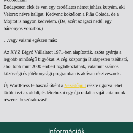
Budapesten élek és van egy csodálatos német juhász kutyám, aki
Velorex névre hallgat. Kedvenc koktélom a Piña Colada, de a
Mojitot is nagyon kedvelem. (De, azért az igazi nedű: egy
bársonyos vörösbor.)
…vagy valami egészen más:
Az XYZ Bigyó Vállalatot 1971-ben alapították, azóta gyártja a
legjobb minőségű bigyókat. A cég központja Budapesten található,
ahol több mint 2000 embert foglalkoztatnak, valamint számos
közösségi és jótékonysági programban is aktívan résztvesznek.
Új WordPress felhasználóként a
Vezérlőpult
részre ugorva lehet
törölni ezt az oldalt, és létrehozni egy úja oldalt a saját tartalmunk
részére. Jó szórakozást!
Információk