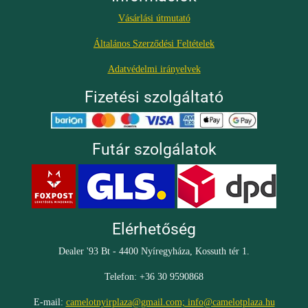
Vásárlási útmutató
Általános Szerződési Feltételek
Adatvédelmi irányelvek
Fizetési szolgáltató
Futár szolgálatok
Elérhetőség
Dealer '93 Bt - 4400 Nyíregyháza, Kossuth tér 1.
Telefon: +36 30 9590868
E-mail:
camelotnyirplaza@gmail.com; info@camelotplaza.hu