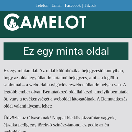
Telefon
|
Email
|
Facebook
|
TikTok
Ez egy minta oldal
Ez egy mintaoldal. Az oldal különbözik a bejegyzéstől annyiban,
hogy az oldal egy állandó tartalmú bejegyzés, ami – a legtöbb
sablonnál – a weboldal navigációs részében állandó helyen van. A
legtöbb ember olyan Bemutatkozó oldallal kezd, amelyik bemutatja
őt, vagy a tevékenységét a weboldal látogatóinak. A Bemutatkozás
oldal valami ilyesmi lehet:
Üdvözlet az Olvasóknak! Nappal biciklis pizzafutár vagyok,
éjszaka pedig egy törekvő színész-tanonc, ez pedig az én
weboldalam.